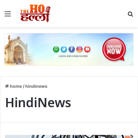
Menu
S
home
/
hindinews
HindiNews