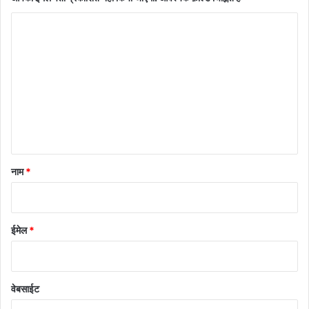
टि
प्प
णी
*
नाम
*
ईमेल
*
वेबसाईट