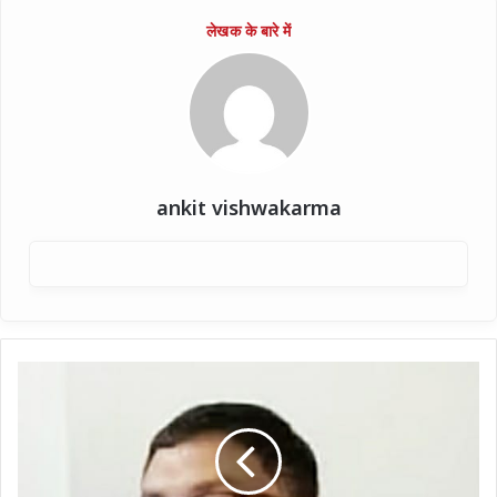
ankit vishwakarma
एकेटीयू
से
120
करोड़
की
ठगी