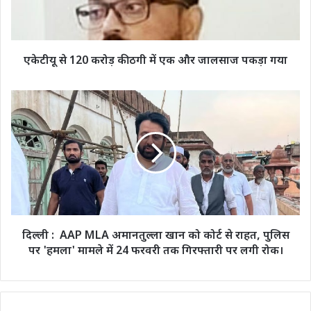
में
एक
और
जालसाज
एकेटीयू से 120 करोड़ की ठगी में एक और जालसाज पकड़ा गया
पकड़ा
गया
दिल्ली
:
AAP
MLA
अमानतुल्ला
खान
को
कोर्ट
से
राहत,
दिल्ली : AAP MLA अमानतुल्ला खान को कोर्ट से राहत, पुलिस
पुलिस
पर 'हमला' मामले में 24 फरवरी तक गिरफ्तारी पर लगी रोक।
पर
'हमला'
मामले
में