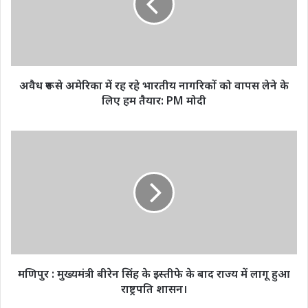
में
रह
रहे
भारतीय
नागरिकों
को
अवैध रूप से अमेरिका में रह रहे भारतीय नागरिकों को वापस लेने के
वापस
लिए हम तैयार: PM मोदी
लेने
के
लिए
मणिपुर
हम
:
तैयार:
मुख्यमंत्री
PM
बीरेन
मोदी
सिंह
के
इस्तीफे
के
बाद
राज्य
मणिपुर : मुख्यमंत्री बीरेन सिंह के इस्तीफे के बाद राज्य में लागू हुआ
में
राष्ट्रपति शासन।
लागू