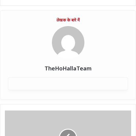
TheHoHallaTeam
अवैध
रूप
से
अमेरिका