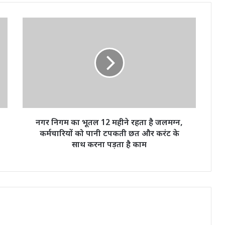
नगर
निगम
का
भूतल
12
महीने
रहता
है
जलमग्न,
कर्मचारियों
नगर निगम का भूतल 12 महीने रहता है जलमग्न,
को
कर्मचारियों को पानी टपकती छत और करंट के
पानी
साथ करना पड़ता है काम
टपकती
छत
और
करंट
के
साथ
करना
पड़ता