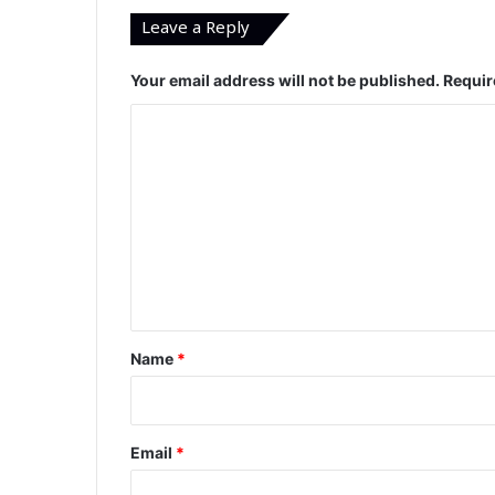
Leave a Reply
Your email address will not be published.
Requir
C
o
m
m
e
n
t
*
Name
*
Email
*