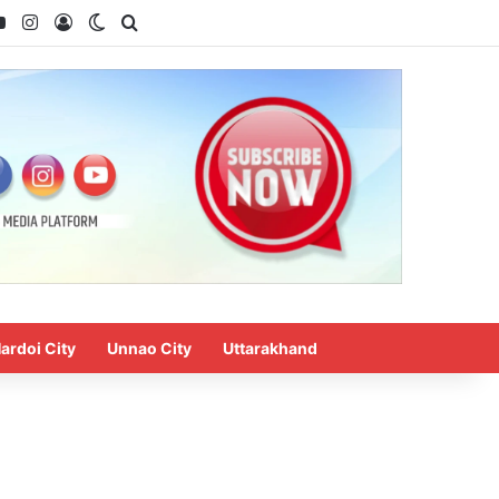
ook
YouTube
Instagram
Log In
Switch skin
Search for
ardoi City
Unnao City
Uttarakhand