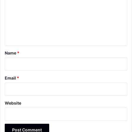
m
m
e
n
t
*
Name
*
Email
*
Website