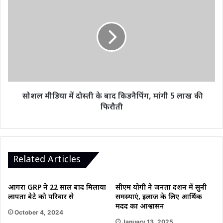
मुआवजा।
मीडिया
में
दोस्ती
के
बाद
किडनैपिंग,
मांगी
5
लाख
सोशल मीडिया में दोस्ती के बाद किडनैपिंग, मांगी 5 लाख की
की
फिरौती
फिरौती
Related Articles
आगरा GRP ने 22 साल बाद मिलाया
सीएम योगी ने जनता दर्शन में सुनी
लापता बेटे को परिवार से
समस्याएं, इलाज के लिए आर्थिक
मदद का आश्वासन
October 4, 2024
January 13, 2025