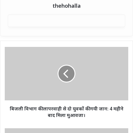
thehohalla
बिजली
विभाग
की
लापरवाही
से
दो
युवकों
की
गयी
जान:
बिजली विभाग की लापरवाही से दो युवकों की गयी जान: 4 महीने
4
बाद मिला मुआवजा।
महीने
बाद
मिला
सोशल