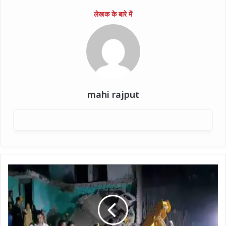
mahi rajput
"ऑक्सीजन
लीकेज
से
आग,
फिर
विस्फोट: