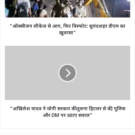
बुलंदशहर
डीएम
का
खुलासा"
"ऑक्सीजन लीकेज से आग, फिर विस्फोट: बुलंदशहर डीएम का
खुलासा"
"अखिलेश
यादव
ने
योगी
सरकार
की
तुलना
हिटलर
से
की,
"अखिलेश यादव ने योगी सरकार की तुलना हिटलर से की, पुलिस
पुलिस
और DM पर उठाए सवाल"
और
DM
पर