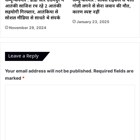
जम्मू-कश्मीर : डोडा और उधमपुर में
जम्मू-कश्मीर : सर्विस राइफल से चली
आतंकी साजिश रच रहे 2 आतंकी
गोली लगने से सेना जवान की मौत,
सहयोगी गिरफ्तार, आतंकियों से
कारण स्पष्ट नहीं
सोशल मीडिया से साधते थे संपर्क
January 23, 2025
November 29, 2024
Leave a Reply
Your email address will not be published.
Required fields are
marked
*
C
o
m
m
e
n