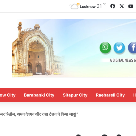
℃
Faceboo
X
Y
31
Lucknow
ow City
Barabanki City
Sitapur City
Raebareli City
H
र रिलीज, अमन देवगन और राशा टंडन ने किया जादू!”