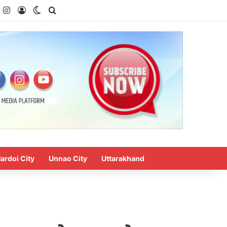
k
ouTube
Instagram
Log In
Switch skin
Search for
ardoi City
Unnao City
Uttarakhand