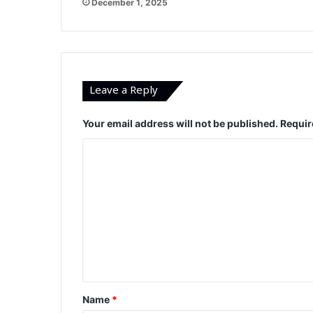
December 1, 2025
Leave a Reply
Your email address will not be published.
Requir
C
o
m
m
e
n
t
*
Name
*