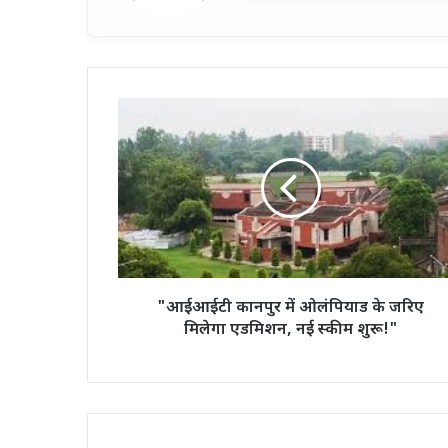
"आईआईटी
कानपुर
में
ओलंपियाड
के
जरिए
मिलेगा
एडमिशन,
नई
स्कीम
"आईआईटी कानपुर में ओलंपियाड के जरिए
शुरू!"
मिलेगा एडमिशन, नई स्कीम शुरू!"