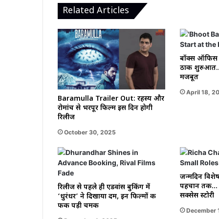
Related Articles
बॉक्स ऑफिस प
ठाक शुरुआत…
मजबूत
April 18, 2
Baramulla Trailer Out: रहस्य और
रोमांच से भरपूर फिल्म इस दिन होगी
रिलीज
October 30, 2025
जन्मदिन विशेष
पहचान तक… ज
रिलीज से पहले ही एडवांस बुकिंग में
सक्सेस स्टोरी
‘धुरंधर’ ने दिखाया दम, इन फिल्मों की
फीकी पड़ी चमक
December 