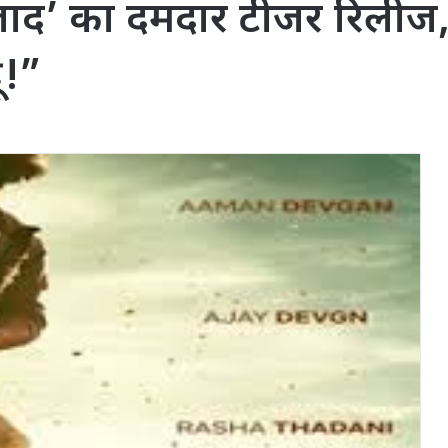
ाद’ का दमदार टीजर रिलीज
ू!”