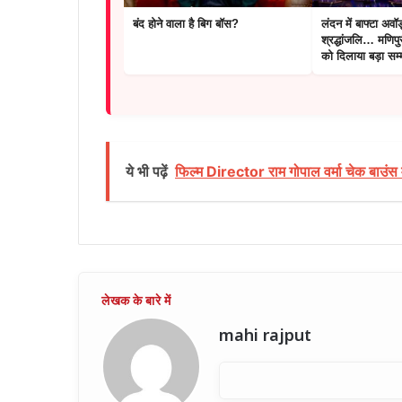
बंद होने वाला है बिग बॉस?
लंदन में बाफ्टा अवॉर्ड
श्रद्धांजलि… मणिपुर
को दिलाया बड़ा सम्
ये भी पढ़ें
फिल्म Director राम गोपाल वर्मा चेक बाउंस म
mahi rajput