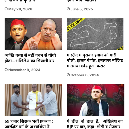
लाख करोड़ भुगतान
देकर भागा आरोपी
May 28, 2026
June 5, 2025
मस्ज़िद में घुसकर इमाम को मारी
व्यक्ति वस्त्रों से नहीं वचन से योगी
गोली, हालत गंभीर, हमलावर मस्जिद
होता…अखिलेश का सियासी वार
में तमंचा छोड़ हुआ फरार
November 9, 2024
October 6, 2024
69 हजार शिक्षक भर्ती प्रकरण :
ये ‘डील’ वो ‘डाल’ है… अखिलेश का
आरक्षित वर्ग के अभ्यर्थियों ने
BJP पर वार, कहा- खेती व रोजगार