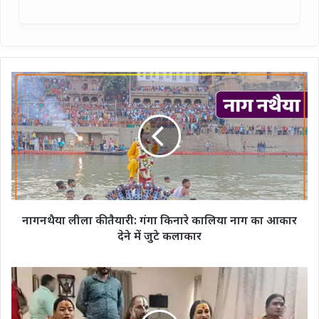
नागनथैया
लीला
की
तैयारी:
गंगा
किनारे
कालिया
नाग
का
आकार
नागनथैया लीला की तैयारी: गंगा किनारे कालिया नाग का आकार
देने
देने में जुटे कलाकार
में
जुटे
कलाकार
यहूदी
ट्रांसजेंडर
बनी
यूपी