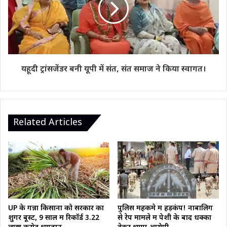
में
संत,
संत
समाज
ने
किया
यहूदी ट्रांसजेंडर बनी यूपी में संत, संत समाज ने किया स्वागत।
स्वागत।
Related Articles
UP के गन्ना किसानों को सरकार का
पुलिस महकमे में हड़कंप! नाबालिग
शुगर बूस्ट, 9 साल में रिकॉर्ड 3.22
से रेप मामले में पेशी के बाद धक्का