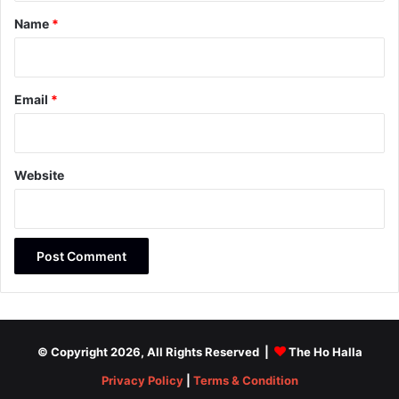
*
Name
*
Email
*
Website
© Copyright 2026, All Rights Reserved |
The Ho Halla
Privacy Policy
|
Terms & Condition