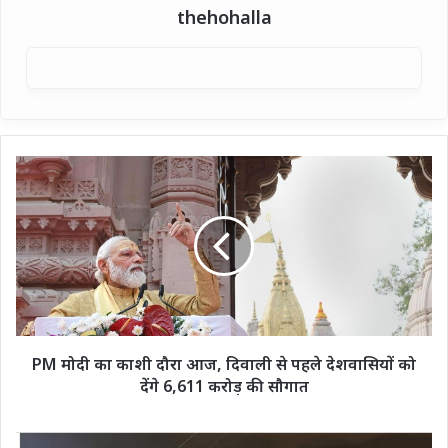
thehohalla
PM
मोदी
का
काशी
दौरा
आज,
दिवाली
से
पहले
देशवासियों
PM मोदी का काशी दौरा आज, दिवाली से पहले देशवासियों को
को
देंगे 6,611 करोड़ की सौगात
देंगे
6,611
करोड़
उत्तराखंड