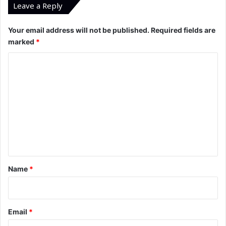
Leave a Reply
Your email address will not be published.
Required fields are
marked
*
C
o
m
m
e
n
t
*
Name
*
Email
*