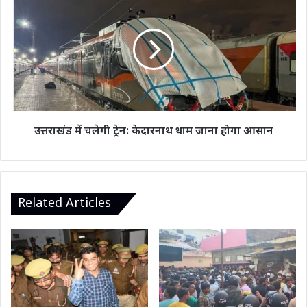
की
में
सौगात
चलेगी
ट्रेन:
केदारनाथ
धाम
जाना
होगा
आसान
उत्तराखंड में चलेगी ट्रेन: केदारनाथ धाम जाना होगा आसान
Related Articles