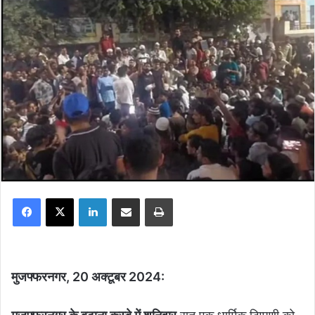
Facebook
X
LinkedIn
Share via Email
Print
मुजफ्फरनगर
, 20
अक्टूबर
2024: