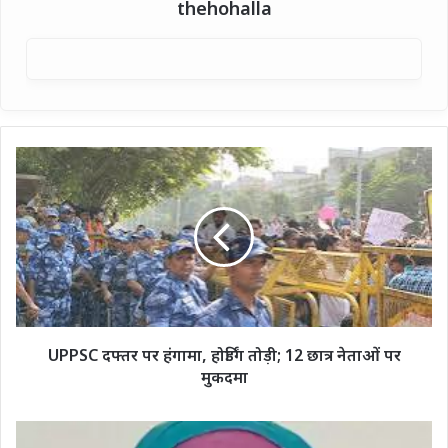
thehohalla
UPPSC
दफ्तर
पर
हंगामा,
होर्डिंग
तोड़ी;
12
छात्र
नेताओं
पर
UPPSC दफ्तर पर हंगामा, होर्डिंग तोड़ी; 12 छात्र नेताओं पर
मुकदमा
मुकदमा
मीरापुर