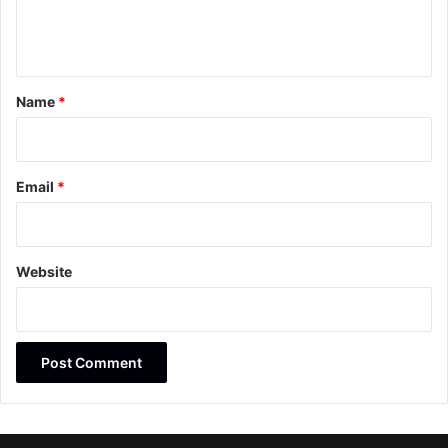
e
n
t
*
Name
*
Email
*
Website