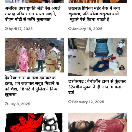
अमेरिकी उपराष्ट्रपति जेडी वेंस अगले
लखनऊ प्रियंका मर्डर केस में नया
सप्ताह परिवार संग भारत आएंगे,
खुलासा, पति बोला ससुराल वाले
पीएम मोदी से करेंगे मुलाकात
‘मुझसे पैसे ऐंठना चाहते हैं’
April 17, 2025
January 18, 2025
देवरिया: सास की गला दबाकर की
छत्तीसगढ़ : बेबीलॉन टावर से कूंदकर
हत्या, शव जलाकर सबूत मिटाने की
32वर्षीय युवक ने दी जान, मामला
कोशिश, 18 घंटे में पुलिस ने किया
दर्ज
खुलासा
February 12, 2025
July 8, 2025