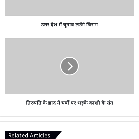
उत्तर प्रदेश में चुनाव लडेंगे चिराग
तिरुपति
के
प्रसाद
में
चर्बी
पर
भड़के
काशी
के
संत
तिरुपति के प्रसाद में चर्बी पर भड़के काशी के संत
Related Articles