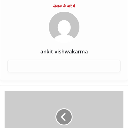
ankit vishwakarma
उत्तर
प्रदेश
में
चुनाव
लडेंगे
चिराग