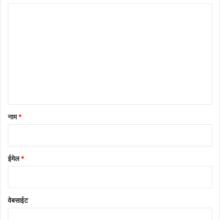
टि
प्प
णी
*
नाम
*
ईमेल
*
वेबसाईट