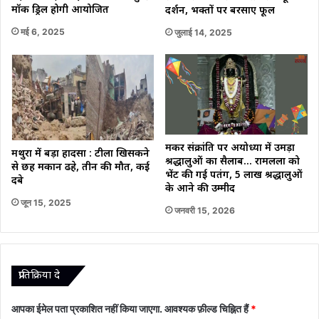
मॉक ड्रिल होगी आयोजित
दर्शन, भक्तों पर बरसाए फूल
मई 6, 2025
जुलाई 14, 2025
मकर संक्रांति पर अयोध्या में उमड़ा
मथुरा में बड़ा हादसा : टीला खिसकने
श्रद्धालुओं का सैलाब… रामलला को
से छह मकान ढहे, तीन की मौत, कई
भेंट की गई पतंग, 5 लाख श्रद्धालुओं
दबे
के आने की उम्मीद
जून 15, 2025
जनवरी 15, 2026
प्रातिक्रिया दे
आपका ईमेल पता प्रकाशित नहीं किया जाएगा.
आवश्यक फ़ील्ड चिह्नित हैं
*