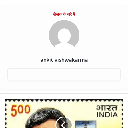
ankit vishwakarma
हिंदी
ग़जलों
के
राजकुमार