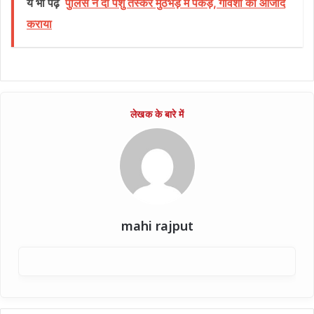
ये भी पढ़ें
पुलिस ने दो पशु तस्कर मुठभेड़ में पकड़े, गोवंशों को आजाद
कराया
mahi rajput