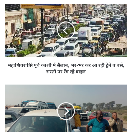
महाशिवरात्रि
से
पूर्व
काशी
में
सैलाब,
भर-
भर
कर
आ
महाशिवरात्रि से पूर्व काशी में सैलाब, भर-भर कर आ रहीं ट्रेनें व बसें,
रहीं
रास्तों पर रेंग रहे वाहन
ट्रेनें
व
बसें,
महाकुंभ
रास्तों
:
पर
श्रद्धालुओं
रेंग
को
रहे
पस्त
वाहन
कर
रहा
ट्रैफिक