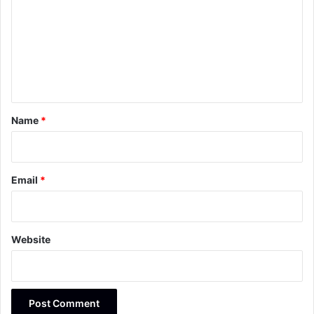
m
m
e
n
t
*
Name
*
Email
*
Website