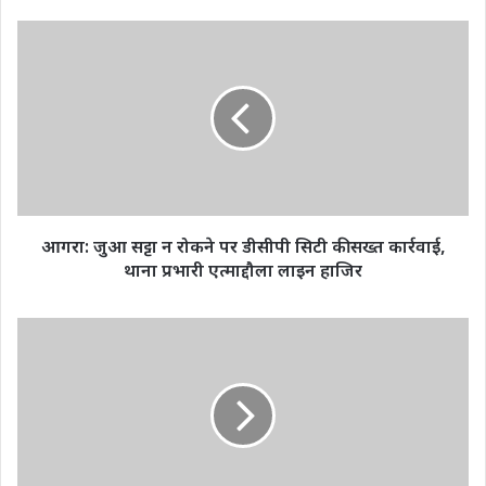
आगरा:
जुआ
सट्टा
न
रोकने
पर
डीसीपी
सिटी
की
सख्त
आगरा: जुआ सट्टा न रोकने पर डीसीपी सिटी की सख्त कार्रवाई,
कार्रवाई,
थाना प्रभारी एत्माद्दौला लाइन हाजिर
थाना
प्रभारी
एत्माद्दौला
Pushpa
लाइन
2
हाजिर
की
स्क्रीनिंग
के
दौरान
भगदड़