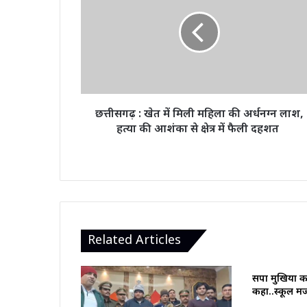
खेत
में
मिली
महिला
की
अर्धनग्न
लाश,
हत्या
छत्तीसगढ़ : खेत में मिली महिला की अर्धनग्न लाश,
की
हत्या की आशंका से क्षेत्र में फैली दहशत
आशंका
से
क्षेत्र
में
फैली
दहशत
Related Articles
सपा मुखिया क
कहा..स्कूल म