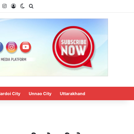
k
YouTube
Instagram
Log In
Switch skin
Search for
ardoi City
Unnao City
Uttarakhand