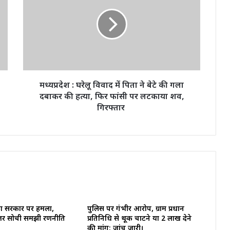
घरेलू
विवाद
में
पिता
ने
बेटे
की
गला
मध्यप्रदेश : घरेलू विवाद में पिता ने बेटे की गला
दबाकर
दबाकर की हत्या, फिर फांसी पर लटकाया शव,
की
गिरफ्तार
हत्या,
फिर
फांसी
पर
लटकाया
शव,
गिरफ्तार
ा सरकार पर हमला,
पुलिस पर गंभीर आरोप, ग्राम प्रधान
र्जर सोची समझी रणनीति
प्रतिनिधि से थूक चाटने या 2 लाख देने
की मांग; जांच जारी।