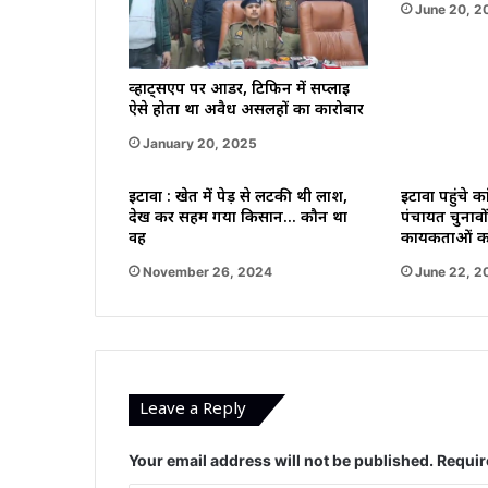
June 20, 2
व्हाट्सएप पर आर्डर, टिफिन में सप्लाई
ऐसे होता था अवैध असलहों का कारोबार
January 20, 2025
इटावा : खेत में पेड़ से लटकी थी लाश,
इटावा पहुंचे कां
देख कर सहम गया किसान… कौन था
पंचायत चुनावों
वह
कार्यकर्ताओं क
November 26, 2024
June 22, 2
Leave a Reply
Your email address will not be published.
Requir