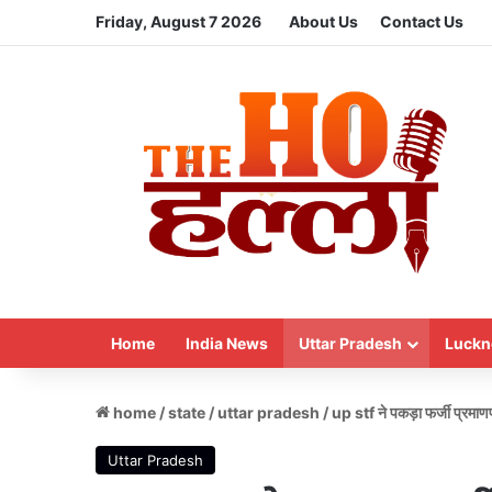
Friday, August 7 2026
About Us
Contact Us
Home
India News
Uttar Pradesh
Luckn
home
/
state
/
uttar pradesh
/
up stf ने पकड़ा फर्जी प्रमाण
Uttar Pradesh