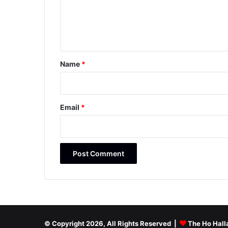
e
n
t
*
Name
*
Email
*
© Copyright 2026, All Rights Reserved |
The Ho Hall