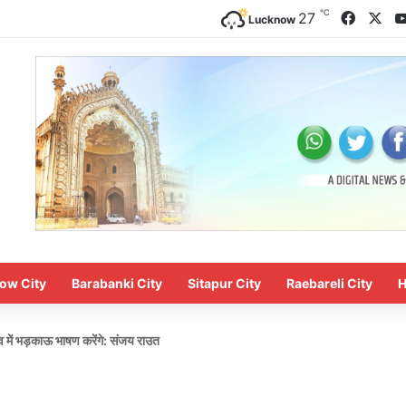
℃
Facebo
X
27
Lucknow
ow City
Barabanki City
Sitapur City
Raebareli City
H
ाव में भड़काऊ भाषण करेंगे: संजय राउत