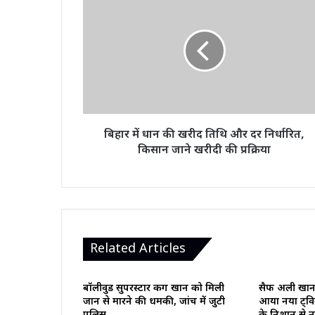
में
धान
की
खरीद
तिथि
और
दर
निर्धारित,
किसान
बिहार में धान की खरीद तिथि और दर निर्धारित,
जाने
किसान जाने खरीदी की प्रक्रिया
खरीदी
की
प्रक्रिया
Related Articles
बॉलीवुड सुपरस्टार किंग खान को मिली
सैफ अली खान मा
जान से मारने की धमकी, जांच में जुटी
आया नया ट्विस