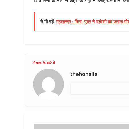
शिव सेना के नेता ने कहा कि यहां ना कोई बटेगा ना कोई
ये भी पढ़ें
महाराष्ट्र : पिता-पुत्र ने पड़ोसी को उतारा म
thehohalla
बिहार