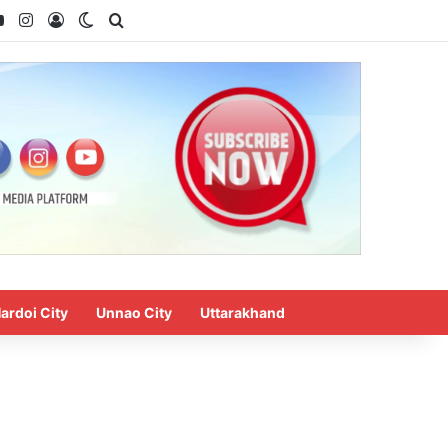
ok
YouTube
Instagram
Log In
Switch skin
Search for
ardoi City
Unnao City
Uttarakhand