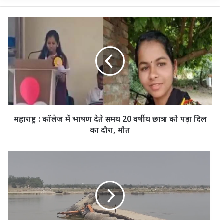
महाराष्ट्र
:
कॉलेज
में
भाषण
देते
समय
20
वर्षीय
छात्रा
महाराष्ट्र : कॉलेज में भाषण देते समय 20 वर्षीय छात्रा को पड़ा दिल
को
का दौरा, मौत
पड़ा
दिल
का
प्रयागराज
दौरा,
:
मौत
महाकुंभ
में
बना
पांटून
पुल