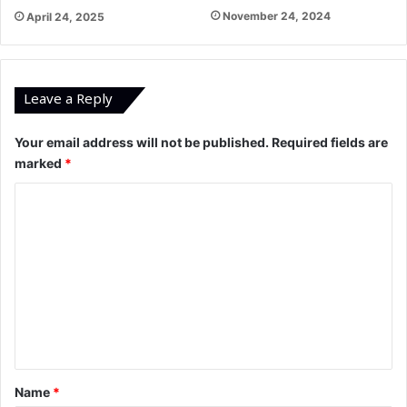
November 24, 2024
April 24, 2025
Leave a Reply
Your email address will not be published.
Required fields are
marked
*
C
o
m
m
e
n
t
*
Name
*