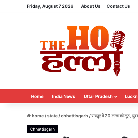
Friday, August 7 2026
About Us
Contact Us
Home
India News
Uttar Pradesh
Luckn
home
/
state
/
chhattisgarh
/
रायपुर में 20 लाख की लूट, युव
Chhattisgarh