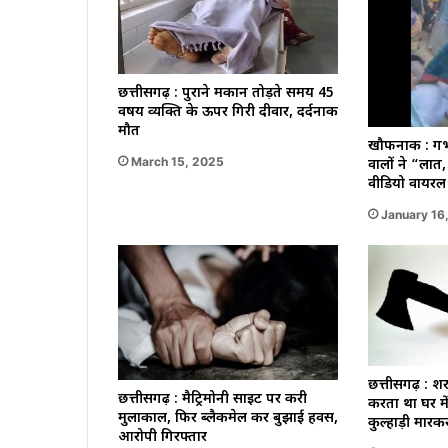
छत्तीसगढ़ : पुराने मकान तोड़ते समय 45
वर्षीय व्यक्ति के ऊपर गिरी दीवार, दर्दनाक
मौत
खौफनाक : गर्
March 15, 2025
वालों ने “लात,
वीडियो वायरल 
January 16
छत्तीसगढ़ : शर
छत्तीसगढ़ : मैट्रिमोनी साइट पर करी
करता था घर में
मुलाकाल, फिर ब्लैकमेल कर बुझाई हवस,
कुल्हाड़ी मारक
आरोपी गिरफ्तार