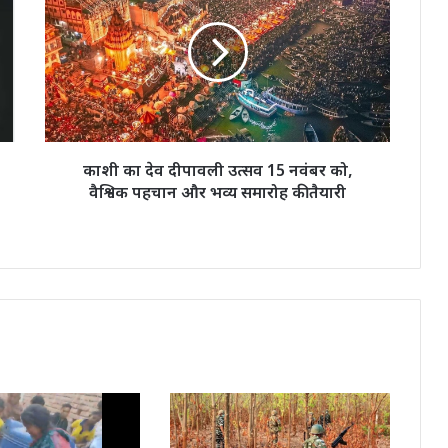
देव
दीपावली
उत्सव
15
नवंबर
को,
वैश्विक
पहचान
काशी का देव दीपावली उत्सव 15 नवंबर को,
और
वैश्विक पहचान और भव्य समारोह की तैयारी
भव्य
समारोह
की
तैयारी