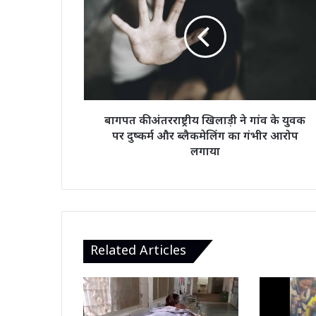
अंतरराष्ट्रीय
खिलाड़ी
ने
गांव
के
युवक
पर
दुष्कर्म
बागपत की अंतरराष्ट्रीय खिलाड़ी ने गांव के युवक
और
पर दुष्कर्म और ब्लैकमेलिंग का गंभीर आरोप
ब्लैकमेलिंग
लगाया
का
गंभीर
आरोप
लगाया
Related Articles