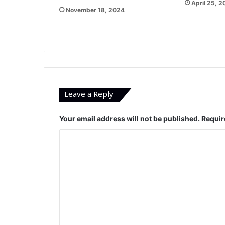
April 25, 
November 18, 2024
Leave a Reply
Your email address will not be published.
Requir
C
o
m
m
e
n