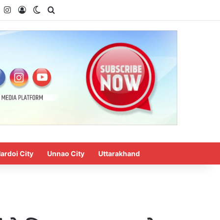
k
YouTube
Instagram
Log In
Switch skin
Search for
ardoi City
Unnao City
Uttarakhand