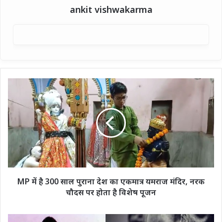
ankit vishwakarma
MP
में
है
300
साल
पुराना
देश
का
एकमात्र
यमराज
MP में है 300 साल पुराना देश का एकमात्र यमराज मंदिर, नरक
मंदिर,
चौदस पर होता है विशेष पूजन
नरक
चौदस
पर
अवैध