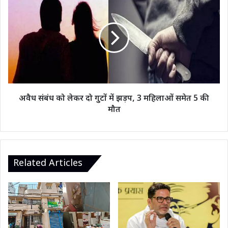
होता
संबंध
है
को
विशेष
लेकर
पूजन
दो
गुटों
में
झड़प,
3
महिलाओं
अवैध संबंध को लेकर दो गुटों में झड़प, 3 महिलाओं समेत 5 की
समेत
मौत
5
की
मौत
Related Articles