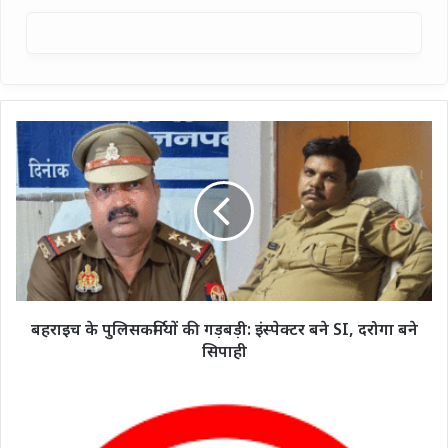
बहराइच
के
पुलिसकर्मियों
की
गड़बड़ी:
इंस्पेक्टर
बने
SI,
दरोगा
बने
बहराइच के पुलिसकर्मियों की गड़बड़ी: इंस्पेक्टर बने SI, दरोगा बने
सिपाही
सिपाही
पंजाब
से
गुजरात