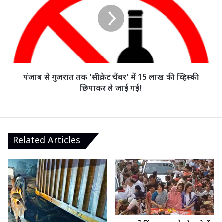
तक
'सीक्रेट
चैंबर'
में
15
लाख
की
पंजाब से गुजरात तक 'सीक्रेट चैंबर' में 15 लाख की व्हिस्की
व्हिस्की
छिपाकर ले जाई गई!
छिपाकर
ले
जाई
गई!
Related Articles