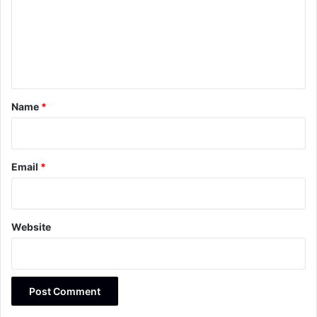
m
e
n
t
*
Name
*
Email
*
Website