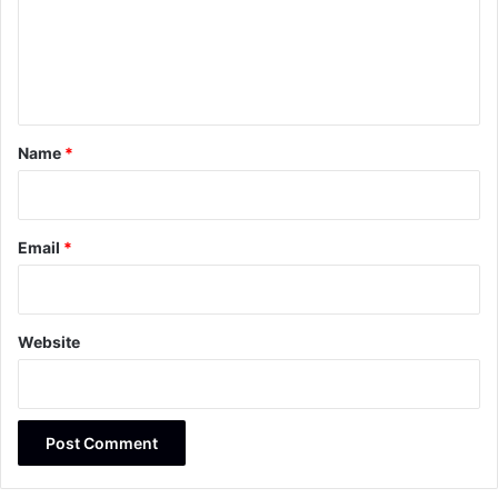
m
e
n
t
*
Name
*
Email
*
Website