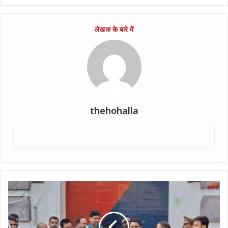
thehohalla
राम
मंदिर
चढ़ावा
कांड