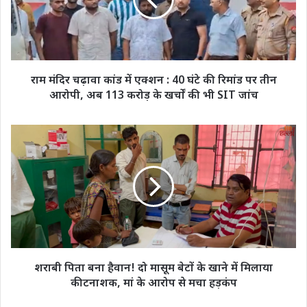
में
एक्शन
:
40
घंटे
की
राम मंदिर चढ़ावा कांड में एक्शन : 40 घंटे की रिमांड पर तीन
रिमांड
आरोपी, अब 113 करोड़ के खर्चों की भी SIT जांच
पर
तीन
आरोपी,
शराबी
अब
पिता
113
बना
करोड़
हैवान!
के
दो
खर्चों
मासूम
की
बेटों
भी
के
SIT
खाने
जांच
में
शराबी पिता बना हैवान! दो मासूम बेटों के खाने में मिलाया
मिलाया
कीटनाशक, मां के आरोप से मचा हड़कंप
कीटनाशक,
मां