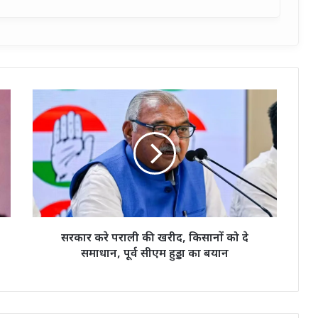
सरकार
करे
पराली
की
खरीद,
किसानों
को
दे
समाधान,
पूर्व
सरकार करे पराली की खरीद, किसानों को दे
सीएम
समाधान, पूर्व सीएम हुड्डा का बयान
हुड्डा
का
बयान