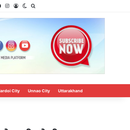
ok
YouTube
Instagram
Log In
Switch skin
Search for
ardoi City
Unnao City
Uttarakhand