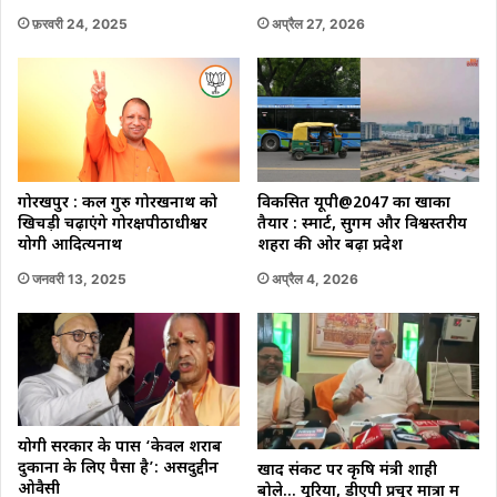
अप्रैल 27, 2026
फ़रवरी 24, 2025
गोरखपुर : कल गुरु गोरखनाथ को
विकसित यूपी@2047 का खाका
खिचड़ी चढ़ाएंगे गोरक्षपीठाधीश्वर
तैयार : स्मार्ट, सुगम और विश्वस्तरीय
योगी आदित्यनाथ
शहरों की ओर बढ़ा प्रदेश
जनवरी 13, 2025
अप्रैल 4, 2026
योगी सरकार के पास ‘केवल शराब
दुकानों के लिए पैसा है’: असदुद्दीन
खाद संकट पर कृषि मंत्री शाही
ओवैसी
बोले… यूरिया, डीएपी प्रचुर मात्रा में