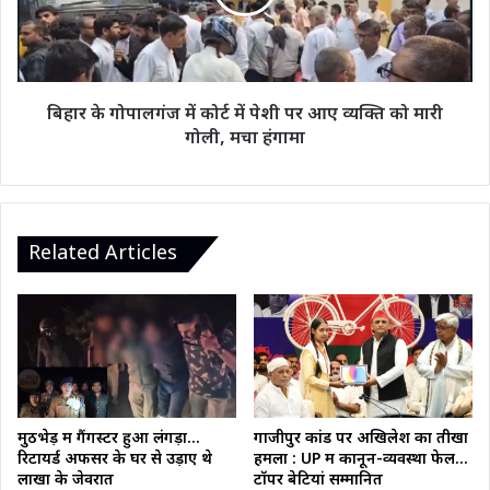
में
पेशी
पर
आए
व्यक्ति
बिहार के गोपालगंज में कोर्ट में पेशी पर आए व्यक्ति को मारी
को
गोली, मचा हंगामा
मारी
गोली,
मचा
हंगामा
Related Articles
गाजीपुर कांड पर अखिलेश का तीखा
मुठभेड़ में गैंगस्टर हुआ लंगड़ा…
हमला : UP में कानून-व्यवस्था फेल…
रिटायर्ड अफसर के घर से उड़ाए थे
टॉपर बेटियां सम्मानित
लाखों के जेवरात