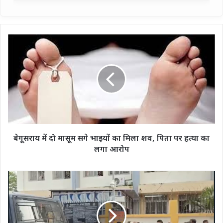
बेगूसराय
में
दो
मासूम
सगे
भाइयों
का
मिला
शव,
पिता
बेगूसराय में दो मासूम सगे भाइयों का मिला शव, पिता पर हत्या का
पर
लगा आरोप
हत्या
का
लगा
बिहार
आरोप
के
गोपालगंज
में
कोर्ट