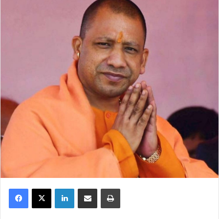
Facebook
X
LinkedIn
Share via Email
Print