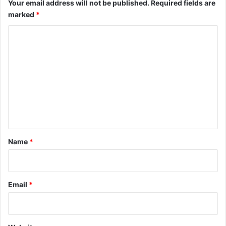
Your email address will not be published.
Required fields are
marked
*
C
o
m
m
e
n
t
*
Name
*
Email
*