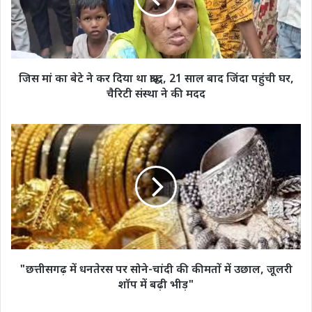
कर
दिया
था
श्राद्ध,
21
जिस मां का बेटे ने कर दिया था श्राद्ध, 21 साल बाद जिंदा पहुंची घर,
साल
चैरिटी संस्था ने की मदद
बाद
जिंदा
पहुंची
"छत्तीसगढ़
घर,
में
चैरिटी
धनतेरस
संस्था
पर
ने
सोने-
की
चांदी
मदद
की
कीमतों
में
उछाल,
"छत्तीसगढ़ में धनतेरस पर सोने-चांदी की कीमतों में उछाल, जूलरी
जूलरी
शॉप में बढ़ी भीड़"
शॉप
में