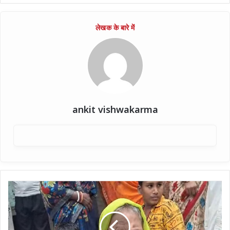
ankit vishwakarma
जिस
मां
का
बेटे
ने