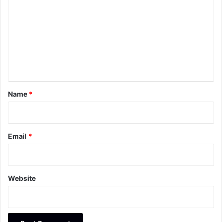
o
m
m
e
n
t
*
Name
*
Email
*
Website