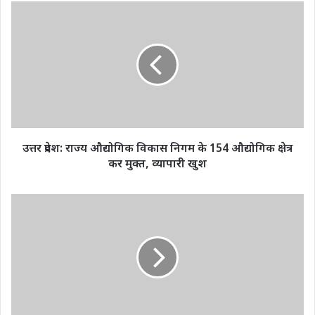
उत्तर
प्रदेश:
राज्य
औद्योगिक
विकास
निगम
के
154
औद्योगिक
क्षेत्र
उत्तर प्रदेश: राज्य औद्योगिक विकास निगम के 154 औद्योगिक क्षेत्र
कर
कर मुक्त, व्यापारी खुश
मुक्त,
व्यापारी
खुश
महाकुंभ
2025:
वाराणसी
से
प्रयागराज
का
सफर
होगा