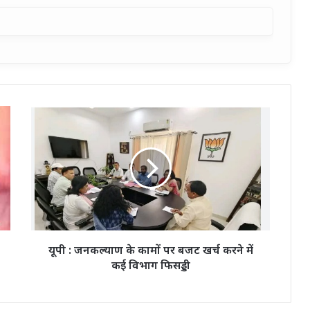
यूपी
:
जनकल्याण
के
कामों
पर
बजट
खर्च
करने
में
यूपी : जनकल्याण के कामों पर बजट खर्च करने में
कई
कई विभाग फिसड्डी
विभाग
फिसड्डी