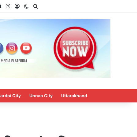
ok
YouTube
Instagram
Log In
Switch skin
Search for
ardoi City
Unnao City
Uttarakhand