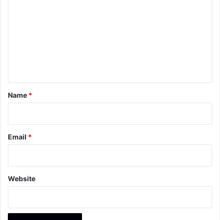
o
m
m
e
n
t
*
Name
*
Email
*
Website