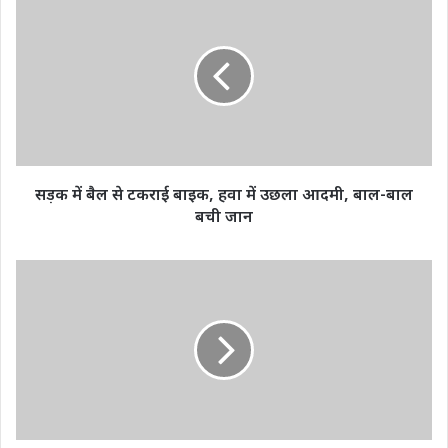
में
बैल
से
टकराई
बाइक,
हवा
में
उछला
आदमी,
सड़क में बैल से टकराई बाइक, हवा में उछला आदमी, बाल-बाल
बाल-
बची जान
बाल
बची
जान
एक
बार
फिर
भारतीय
कप्तान
रोहित
शर्मा
के
घर