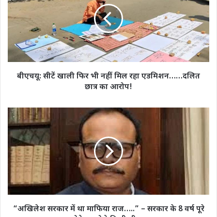
फिर
भी
नहीं
मिल
रहा
एडमिशन……
दलित
बीएचयू: सीटें खाली फिर भी नहीं मिल रहा एडमिशन……दलित
छात्र
छात्र का आरोप!
का
आरोप!
“अखिलेश
सरकार
में
था
माफिया
राज…..”
–
सरकार
के
8
“अखिलेश सरकार में था माफिया राज…..” – सरकार के 8 वर्ष पूरे
वर्ष