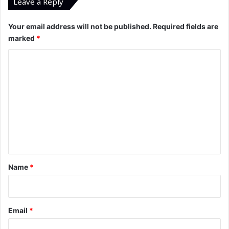
Leave a Reply
Your email address will not be published.
Required fields are
marked
*
C
o
m
m
e
n
t
*
Name
*
Email
*