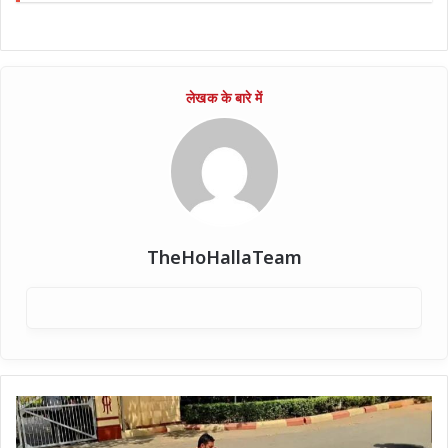
TheHoHallaTeam
बीएचयू:
सीटें
खाली