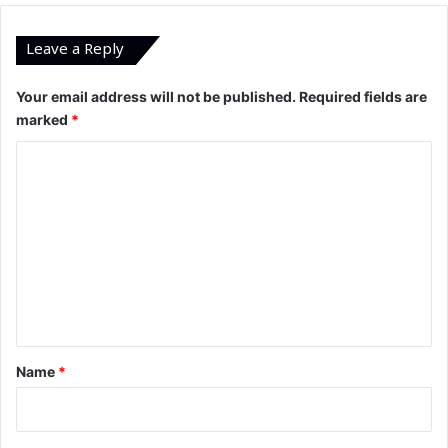
Leave a Reply
Your email address will not be published.
Required fields are
marked
*
C
o
m
m
e
n
t
*
Name
*