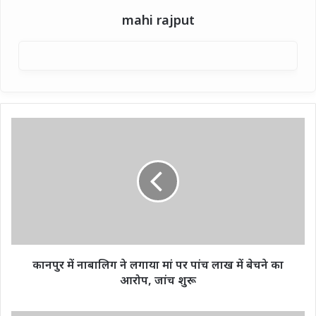
mahi rajput
कानपुर
में
नाबालिग
ने
लगाया
मां
पर
पांच
लाख
में
कानपुर में नाबालिग ने लगाया मां पर पांच लाख में बेचने का
बेचने
आरोप, जांच शुरू
का
आरोप,