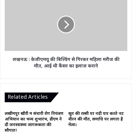
जांच
लखनऊ
शुरू
:
केजीएमयू
की
बिल्डिंग
से
गिरकर
महिला
मरीज
की
लखनऊ : केजीएमयू की बिल्डिंग से गिरकर महिला मरीज की
मौत,
मौत, आई थी कैंसर का इलाज कराने
आई
थी
कैंसर
का
इलाज
Related Articles
कराने
लखीमपुर खीरी में संचारी रोग नियंत्रण
सूत की रस्सी पर नदी पार करते नट
अभियान का भव्य शुभारंभ, डीएम ने
वीरन की मौत, समाधि पर लगता है
दी जनस्वास्थ्य जागरूकता की
मेला।
सौगात!