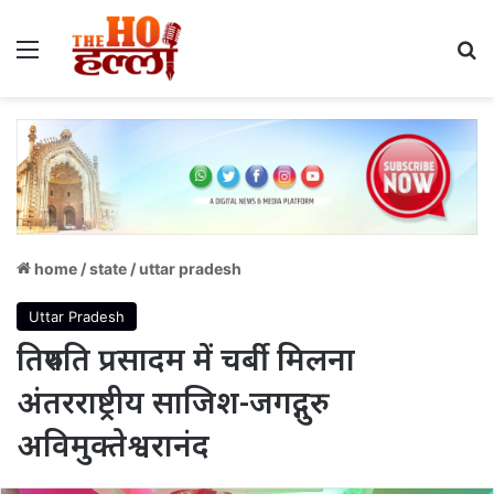
Menu
S
home
/
state
/
uttar pradesh
Uttar Pradesh
तिरुपति प्रसादम में चर्बी मिलना
अंतरराष्ट्रीय साजिश-जगद्गुरु
अविमुक्तेश्वरानंद