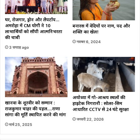
घर, रोजगार, ड्रोन और लैपटॉप…
अमरोहा में CM योगी ने 10
बनारस में वेदियों पर नाम, पद और
लाभार्थियों को सौंपी आत्मनिर्भरता
शक्ति का खेल!
की चाबी
नवम्बर 6, 2024
3 सप्ताह ago
अयोध्या में गो-आश्रय स्थलों की
खानवा के शूरवीर को सम्मान :
हाईटेक निगरानी : सोलर-सिम
राजकुमार चाहर की पहल….राणा
आधारित CCTV से 24 घंटे सुरक्षा
सांगा की मूर्ति स्थापित करने की मांग
जनवरी 22, 2026
मार्च 25, 2025