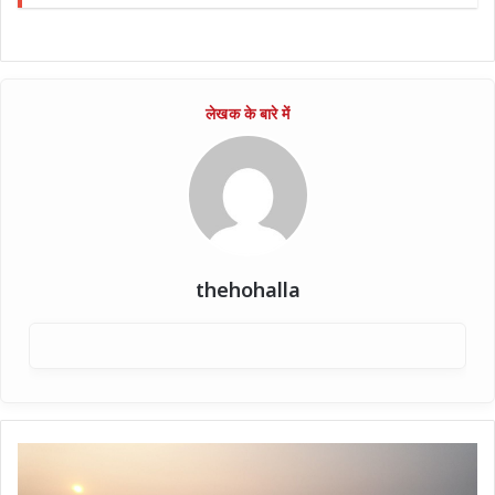
thehohalla
एनटीपीसी
ने