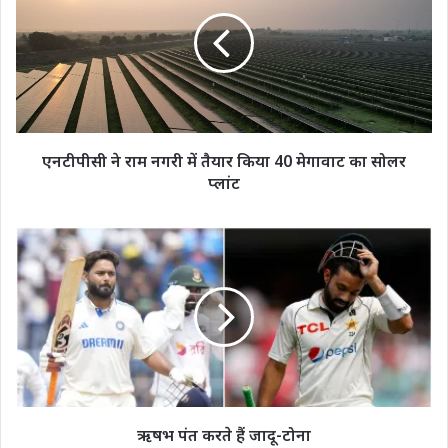
राम
नगरी
में
तैयार
किया
40
मेगावाट
का
एनटीपीसी ने राम नगरी में तैयार किया 40 मेगावाट का सोलर
सोलर
प्लांट
प्लांट
ऋषभ
पंत
करते
हैं
जादू-
टोना
ऋषभ पंत करते हैं जादू-टोना