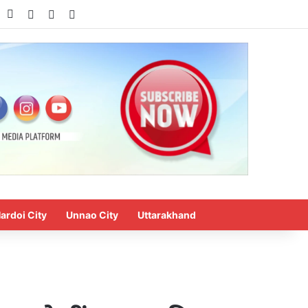
k
ouTube
Instagram
Log In
Switch skin
Search for
ardoi City
Unnao City
Uttarakhand