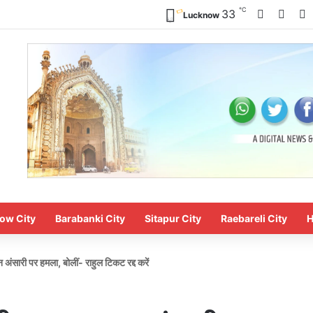
℃
Faceboo
X
Y
33
Lucknow
ow City
Barabanki City
Sitapur City
Raebareli City
H
फान अंसारी पर हमला, बोलीं- राहुल टिकट रद्द करें