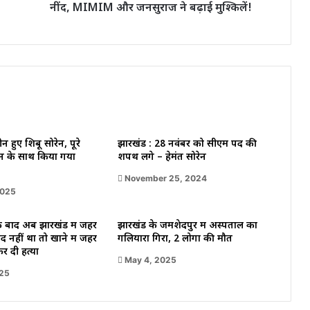
नींद, MIMIM और जनसुराज ने बढ़ाई मुश्किलें!
और
जनसुराज
ने
बढ़ाई
मुश्किलें!
ीन हुए शिबू सोरेन, पूरे
झारखंड : 28 नवंबर को सीएम पद की
न के साथ किया गया
शपथ लेंगे – हेमंत सोरेन
November 25, 2024
2025
े बाद अब झारखंड में जहर
झारखंड के जमशेदपुर में अस्पताल का
द नहीं था तो खाने में जहर
गलियारा गिरा, 2 लोगों की मौत
कर दी हत्या
May 4, 2025
025