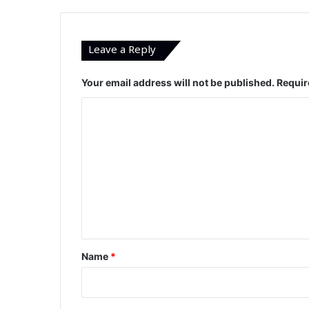
Leave a Reply
Your email address will not be published.
Requir
C
o
m
m
e
n
t
*
Name
*