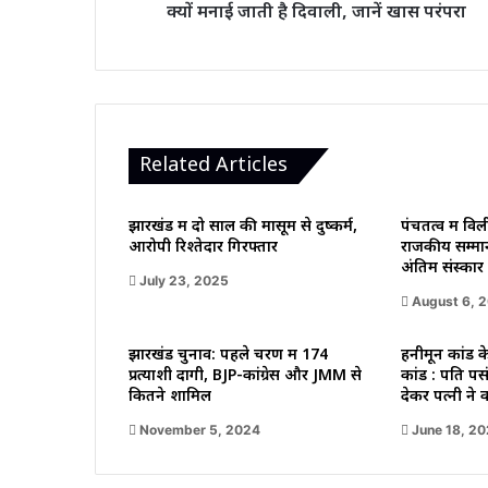
क्यों मनाई जाती है दिवाली, जानें खास परंपरा
मनाई
जाती
है
दिवाली,
जानें
खास
परंपरा
Related Articles
झारखंड में दो साल की मासूम से दुष्कर्म,
पंचतत्व में विल
आरोपी रिश्तेदार गिरफ्तार
राजकीय सम्मा
अंतिम संस्कार
July 23, 2025
August 6, 
झारखंड चुनाव: पहले चरण में 174
हनीमून कांड क
प्रत्याशी दागी, BJP-कांग्रेस और JMM से
कांड : पति पसं
कितने शामिल
देकर पत्नी ने 
November 5, 2024
June 18, 2