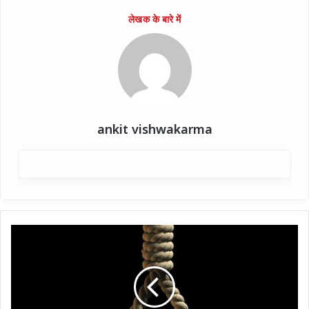
ankit vishwakarma
नोएडा
:
निजी
कंपनी
के
दफ्तर