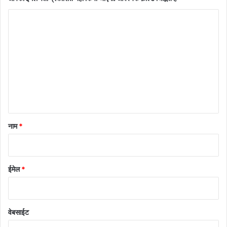
टि
प्प
णी
*
नाम
*
ईमेल
*
वेबसाईट