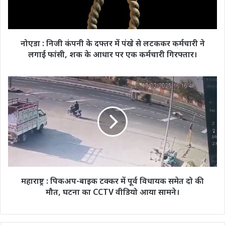
में
पंखे
से
लटककर
नोएडा : निजी कंपनी के दफ्तर में पंखे से लटककर कर्मचारी ने
कर्मचारी
लगाई फांसी, शक के आधार पर एक कर्मचारी गिरफ्तार।
ने
लगाई
फांसी,
महाराष्ट्र
शक
:
के
पिकअप-
आधार
बाइक
पर
टक्कर
एक
में
कर्मचारी
पूर्व
गिरफ्तार।
विधायक
समेत
दो
महाराष्ट्र : पिकअप-बाइक टक्कर में पूर्व विधायक समेत दो की
की
मौत, घटना का CCTV वीडियो आया सामने।
मौत,
घटना
का