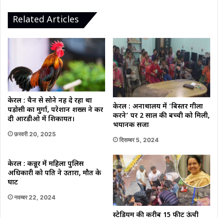
CCTV
वीडियो
Related Articles
आया
सामने।
केरल : चैन से सोने नहीं दे रहा था
केरल : अनाथालय में ‘बिस्तर गीला
पड़ोसी का मुर्गा, परेशान शख्स ने कर
करने’ पर 2 साल की बच्ची को मिली,
दी आरडीओ में शिकायत।
भयानक सजा
फ़रवरी 20, 2025
दिसम्बर 5, 2024
केरल : कन्नूर में महिला पुलिस
अधिकारी को पति ने उतारा, मौत के
घाट
नवम्बर 22, 2024
स्टेडियम की करीब 15 फीट ऊंची