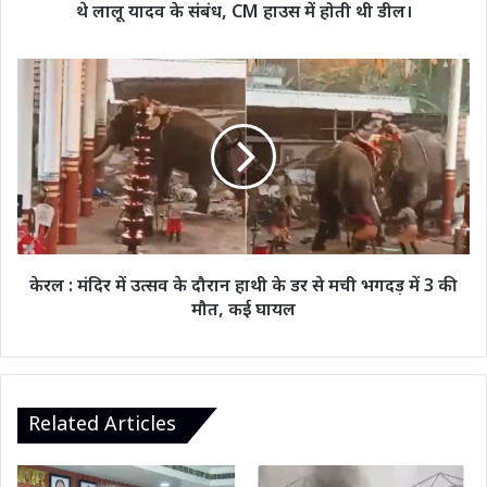
थे लालू यादव के संबंध, CM हाउस में होती थी डील।
लालू
यादव
के
केरल
संबंध,
:
CM
मंदिर
हाउस
में
में
उत्सव
होती
के
थी
दौरान
डील।
हाथी
के
डर
केरल : मंदिर में उत्सव के दौरान हाथी के डर से मची भगदड़ में 3 की
से
मौत, कई घायल
मची
भगदड़
में
3
की
Related Articles
मौत,
कई
घायल