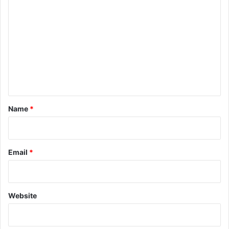
o
m
m
e
n
t
*
Name
*
Email
*
Website