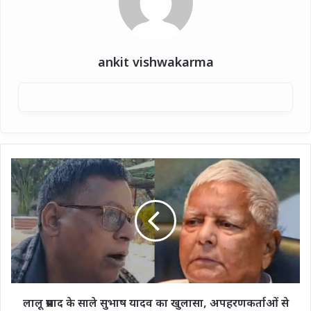
ankit vishwakarma
लालू
प्रसाद
के
साले
सुभाष
यादव
का
खुलासा,
अपहरणकर्ताओं
से
लालू प्रसाद के साले सुभाष यादव का खुलासा, अपहरणकर्ताओं से
थे