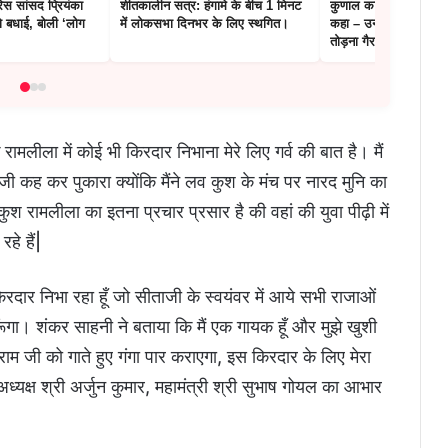
्रेस सांसद प्रियंका
शीतकालीन सत्र: हंगामे के बीच 1 मिनट
कुणाल कामरा पर गुस्साई
ो बधाई, बोली ‘लोग
में लोकसभा दिनभर के लिए स्थगित।
कहा – उनका मामला अलग 
तोड़ना गैरकानूनी था
ामलीला में कोई भी किरदार निभाना मेरे लिए गर्व की बात है। मैं
 जी कह कर पुकारा क्योंकि मैंने लव कुश के मंच पर नारद मुनि का
कुश रामलीला का इतना प्रचार प्रसार है की वहां की युवा पीढ़ी में
हे हैं|
रदार निभा रहा हूँ जो सीताजी के स्वयंवर में आये सभी राजाओं
ंगा। शंकर साहनी ने बताया कि मैं एक गायक हूँ और मुझे खुशी
रीराम जी को गाते हुए गंगा पार कराएगा, इस किरदार के लिए मेरा
यक्ष श्री अर्जुन कुमार, महामंत्री श्री सुभाष गोयल का आभार