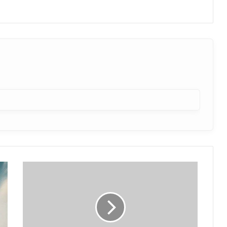
मनीलॉन्ड्रिंग
का
खौफ
दिखाकर
रिटायर्ड
बैंक