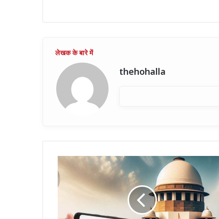
thehohalla
पोर्न
देखना
अपराध