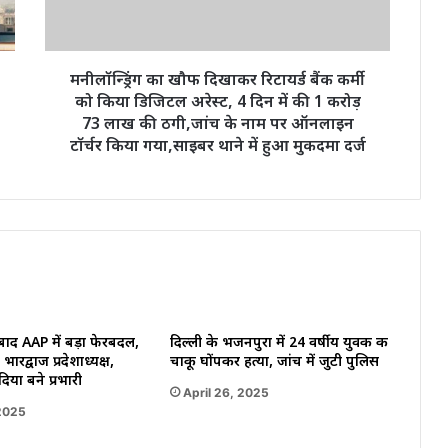
कर्मी
को
किया
डिजिटल
मनीलॉन्ड्रिंग का खौफ दिखाकर रिटायर्ड बैंक कर्मी
अरेस्ट,
को किया डिजिटल अरेस्ट, 4 दिन में की 1 करोड़
4
73 लाख की ठगी,जांच के नाम पर ऑनलाइन
दिन
टॉर्चर किया गया,साइबर थाने में हुआ मुकदमा दर्ज
में
की
1
करोड़
73
लाख
की
ठगी,जांच
के
 बाद AAP में बड़ा फेरबदल,
नाम
दिल्ली के भजनपुरा में 24 वर्षीय युवक की
भारद्वाज प्रदेशाध्यक्ष,
चाकू घोंपकर हत्या, जांच में जुटी पुलिस
पर
दिया बने प्रभारी
ऑनलाइन
April 26, 2025
टॉर्चर
2025
किया
गया,साइबर