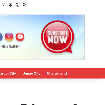
k
YouTube
Instagram
Log In
Switch skin
Search for
ardoi City
Unnao City
Uttarakhand