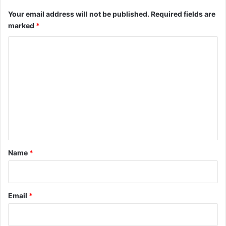
Your email address will not be published.
Required fields are
marked
*
C
o
m
m
e
n
t
*
Name
*
Email
*