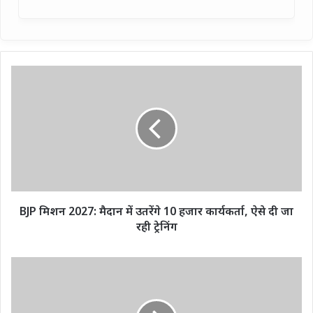
BJP
मिशन
2027:
मैदान
में
उतरेंगे
10
हजार
कार्यकर्ता,
ऐसे
BJP मिशन 2027: मैदान में उतरेंगे 10 हजार कार्यकर्ता, ऐसे दी जा
दी
रही ट्रेनिंग
जा
रही
ट्रेनिंग
दूध
देने
से
पहले