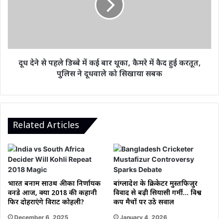
डिब्बे
में
कई
बार
थूका,
कैमरे
दूध देने से पहले डिब्बे में कई बार थूका, कैमरे में कैद हुई करतूत,
में
पुलिस ने दूधवाले को सिखाया सबक
कैद
हुई
करतूत,
पुलिस
ने
Related Articles
दूधवाले
को
सिखाया
सबक
भारत बनाम साउथ अफ्रीका निर्णायक
बांग्लादेश के क्रिकेटर मुस्तफिजुर
वनडे आज, क्या 2018 की कहानी
विवाद से बढ़ी सियासी गर्मी… विश्व
फिर दोहराएंगे विराट कोहली?
कप मैचों पर उठे सवाल
December 6, 2025
January 4, 2026