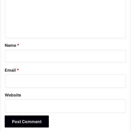
m
e
n
t
*
Name
*
Email
*
Website