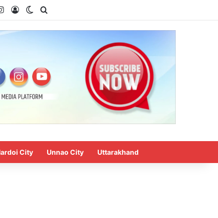
uTube
Instagram
Log In
Switch skin
Search for
ardoi City
Unnao City
Uttarakhand