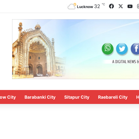
℃
Facebook
X
Yo
32
Lucknow
ow City
Barabanki City
Sitapur City
Raebareli City
H