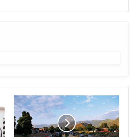
चुनाव
पहले
घाटी
को
दहलाने
की
साजिश