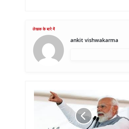
ankit vishwakarma
प्रधानमंत्री
ने
अयोध्या
को
दिया
सौगात