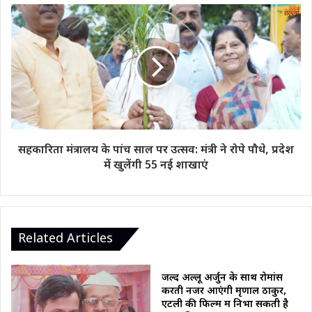
किला,
सहकारिता
Quarter
मंत्रालय
Final
के
में
पांच
नार्वे
साल
से
पर
जंग
उत्सव:
मंत्री
ने
रोपे
सहकारिता मंत्रालय के पांच साल पर उत्सव: मंत्री ने रोपे पौधे, प्रदेश
पौधे,
में खुलेंगी 55 नई शाखाएं
प्रदेश
में
खुलेंगी
55
नई
Related Articles
शाखाएं
जल्द अल्लू अर्जुन के साथ रोमांस
करती नजर आएंगी मृणाल ठाकुर,
एटली की फिल्म में निभा सकती है