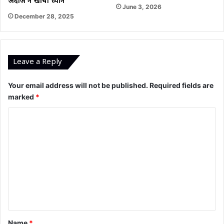
अंदाज ने खींचा ध्यान
June 3, 2026
December 28, 2025
Leave a Reply
Your email address will not be published.
Required fields are
marked
*
C
o
m
m
e
n
t
*
Name
*