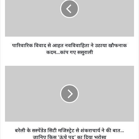
आहत
नवविवाहिता
ने
उठाया
खौफनाक
कदम...कांप
गए
पारिवारिक विवाद से आहत नवविवाहिता ने उठाया खौफनाक
ससुराली
कदम...कांप गए ससुराली
बरेली
के
सस्पेंडेड
सिटी
मजिस्ट्रेट
से
शंकराचार्य
ने
की
बात...
बरेली के सस्पेंडेड सिटी मजिस्ट्रेट से शंकराचार्य ने की बात...
जानिए
जानिए किस ‘ऊंचे पद’ का दिया भरोसा