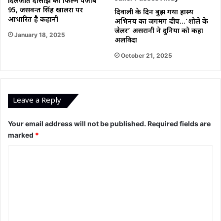
दिलजीत दोसांझ की फिल्म पंजाब
95, जसवन्त सिंह खालरा पर
दिवाली के दिन बुझ गया हास्य
आधारित है कहानी
अभिनय का जगमग दीप…’शोले के
जेलर’ असरानी ने दुनिया को कहा
January 18, 2025
अलविदा
October 21, 2025
Leave a Reply
Your email address will not be published.
Required fields are
marked
*
C
o
m
m
e