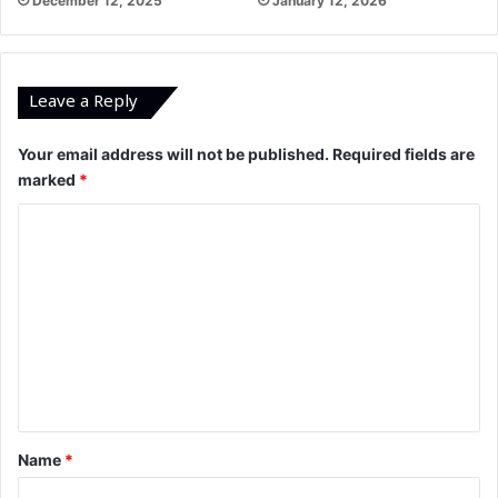
December 12, 2025
January 12, 2026
Leave a Reply
Your email address will not be published.
Required fields are
marked
*
C
o
m
m
e
n
t
*
Name
*