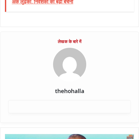
अंक लुढ़का, निवेशकों की बढ़ी बेचैनी
thehohalla
खेलने