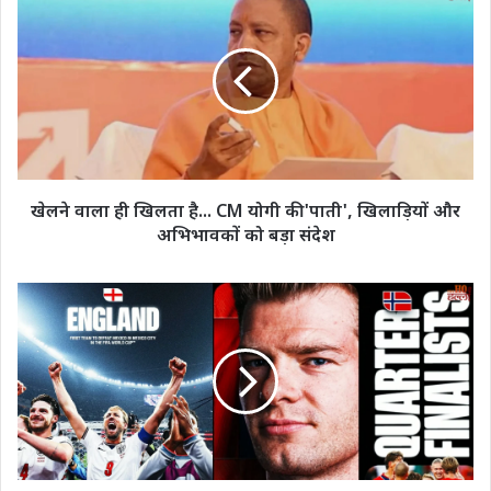
वाला
ही
खिलता
है...
CM
योगी
की
'पाती',
खिलाड़ियों
खेलने वाला ही खिलता है... CM योगी की 'पाती', खिलाड़ियों और
और
अभिभावकों को बड़ा संदेश
अभिभावकों
को
बड़ा
FIFA
संदेश
:
10
खिलाड़ियों
के
दम
पर
इंग्लैंड
ने