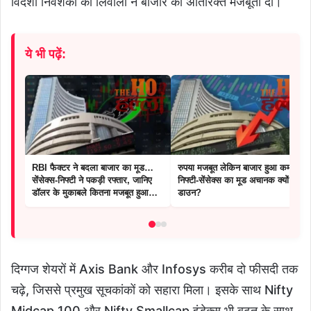
विदेशी निवेशकों की लिवाली ने बाजार को अतिरिक्त मजबूती दी।
ये भी पढ़ें:
RBI फैक्टर ने बदला बाजार का मूड…
रुपया मजबूत लेकिन बाजार हुआ कमजोर,
सेंसेक्स-निफ्टी ने पकड़ी रफ्तार, जानिए
निफ्टी-सेंसेक्स का मूड अचानक क्यों हुआ
डॉलर के मुकाबले कितना मजबूत हुआ
डाउन?
रुपया
दिग्गज शेयरों में Axis Bank और Infosys करीब दो फीसदी तक
चढ़े, जिससे प्रमुख सूचकांकों को सहारा मिला। इसके साथ Nifty
Midcap 100 और Nifty Smallcap इंडेक्स भी बढ़त के साथ