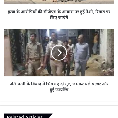
हुई
पेशी,
हत्या के आरोपियों की सीजेएम के आवास पर हुई पेशी, रिमांड पर
रिमांड
लिए जाएंगे
पर
लिए
जाएंगे
पति-
पत्नी
के
विवाद
में
भिड़
गए
दो
गुट,
जमकर
पति-पत्नी के विवाद में भिड़ गए दो गुट, जमकर चले पत्थर और
चले
हुई फायरिंग
पत्थर
और
हुई
फायरिंग
Related Articles