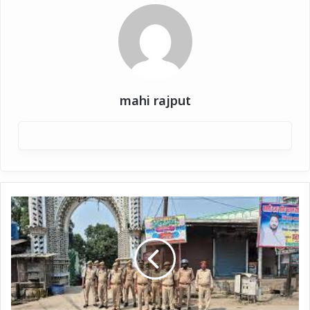
mahi rajput
हत्या
के
आरोपियों
की
सीजेएम
के
आवास
पर