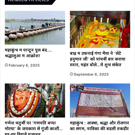
महाकुंभ में पान्टून पुल बंद….
बाढ़ में उफनाईं गंगा मैया ने ‘लेटे
श्रद्धालुओं में आक्रोश!
हनुमान जी’ को पांचवीं बार कराया
स्नान, महंत बोले…ये शुभ संकेत
February 6, 2025
September 6, 2025
गणेश चतुर्थी पर ‘गणपति बप्पा
महाकुंभ : आस्था, श्रद्धा और रोजगार
मोरया’ के जयकारों से गूंजी काशी…
का संगम, नाविकों की बदली तकदीर
घर-घर विराजे गजानन