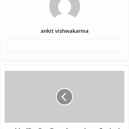
ankit vishwakarma
वर्ल्ड
चेस
चैंपियनशिप
:
खिताब
जीत
भारत
के
18
वर्षीय