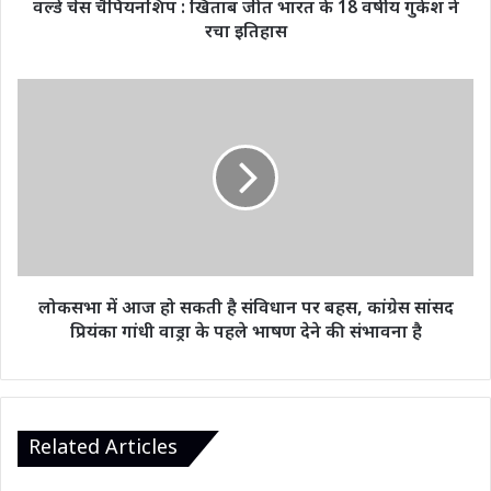
वर्ल्ड चेस चैंपियनशिप : खिताब जीत भारत के 18 वर्षीय गुकेश ने
गुकेश
रचा इतिहास
ने
रचा
इतिहास
लोकसभा
में
आज
हो
सकती
है
संविधान
पर
बहस,
कांग्रेस
लोकसभा में आज हो सकती है संविधान पर बहस, कांग्रेस सांसद
सांसद
प्रियंका गांधी वाड्रा के पहले भाषण देने की संभावना है
प्रियंका
गांधी
वाड्रा
के
पहले
Related Articles
भाषण
देने