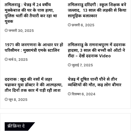
की
तमिलनाडु : चेन्नई में 24 वर्षीय
तमिलनाडु दरिंदगी : स्कूल शिक्षक बने
संभावना
मुक्केबाज की घर के पास हत्या,
जल्लाद, 13 साल की लड़की से किया
है
पुलिस भर्ती की तैयारी कर रहा था
सामूहिक बलात्कार
युवक
फ़रवरी 6, 2025
जनवरी 30, 2025
1971 की जनगणना के आधार पर हो
तमिलनाडु के रामनाथपुरम में दर्दनाक
परिसीमन : मुख्यमंत्री एमके स्टालिन
हादसा, 3 साल की बच्ची को ऑटो ने
रौंदा – देखें दर्दनाक Video
मार्च 5, 2025
जुलाई 7, 2025
दर्दनाक : खुद की नसों में जहर
चेन्नई में दूषित पानी पीने से तीन
चढ़ाकर युवा डॉक्टर ने की आत्महत्या,
व्यक्तियों की मौत, कई लोग बीमार
तीन दिनों तक कार में पड़ी रही लाश
दिसम्बर 6, 2024
जून 8, 2025
प्रातिक्रिया दे