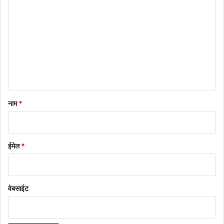
प्प
णी
*
नाम
*
ईमेल
*
वेबसाईट