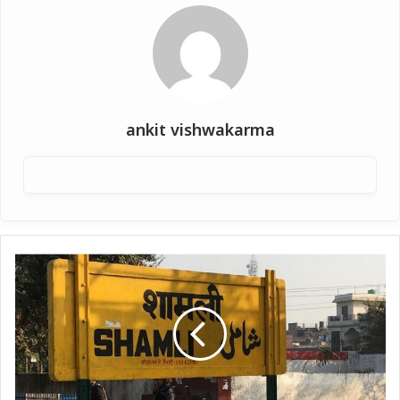
ankit vishwakarma
चंडीगढ़
की
महिला
को
बाइक
पर
लिफ्ट
देकर