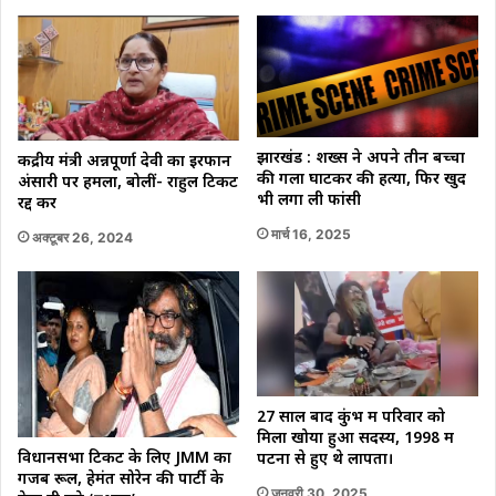
झारखंड : शख्स ने अपने तीन बच्चों
केंद्रीय मंत्री अन्नपूर्णा देवी का इरफान
की गला घोंटकर की हत्या, फिर खुद
अंसारी पर हमला, बोलीं- राहुल टिकट
भी लगा ली फांसी
रद्द करें
मार्च 16, 2025
अक्टूबर 26, 2024
27 साल बाद कुंभ में परिवार को
मिला खोया हुआ सदस्य, 1998 में
विधानसभा टिकट के लिए JMM का
पटना से हुए थे लापता।
गजब रूल, हेमंत सोरेन की पार्टी के
जनवरी 30, 2025