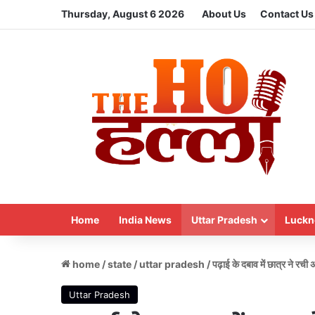
Thursday, August 6 2026
About Us
Contact Us
Home
India News
Uttar Pradesh
Luckn
home
/
state
/
uttar pradesh
/
पढ़ाई के दबाव में छात्र ने र
Uttar Pradesh