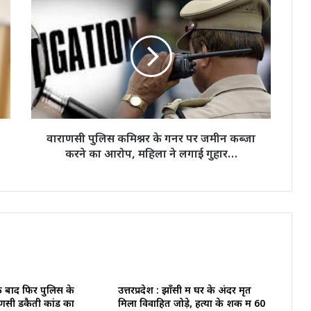
वाराणसी
पुलिस
कमिश्नर
के
गनर
पर
जमीन
कब्जा
करने
का
वाराणसी पुलिस कमिश्नर के गनर पर जमीन कब्जा
आरोप,
करने का आरोप, महिला ने लगाई गुहार…
महिला
ने
लगाई
गुहार…
के बाद फिर पुलिस के
उत्तरप्रदेश : झाँसी में घर के अंदर मृत
राणसी डकैती कांड का
मिला विवाहित जोड़े, हत्या के शक में 60