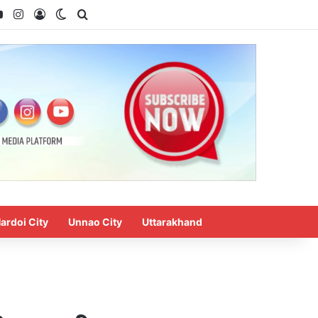
ok
YouTube
Instagram
Log In
Switch skin
Search for
ardoi City
Unnao City
Uttarakhand