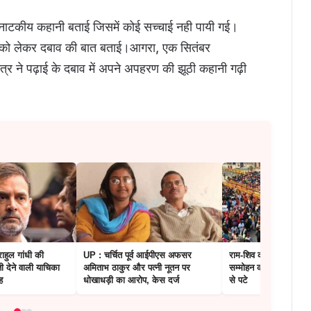
ी नाटकीय कहानी बताई जिसमें कोई सच्चाई नही पायी गई।
ई को लेकर दबाव की बात बताई।आगरा, एक सितंबर
ात्र ने पढ़ाई के दबाव में अपने अपहरण की झूठी कहानी गढ़ी
ाहुल गांधी की
UP : चर्चित पूर्व आईपीएस अफसर
राम-शिव की नगरी में भी फ
ी देने वाली याचिका
अमिताभ ठाकुर और पत्नी नूतन पर
सम्मोहन का जादू, गलियां रा
ह
धोखाधड़ी का आरोप, केस दर्ज
से पटे