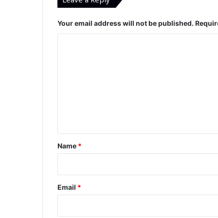
Leave a Reply
Your email address will not be published.
Requir
C
o
m
m
e
n
t
*
Name
*
Email
*