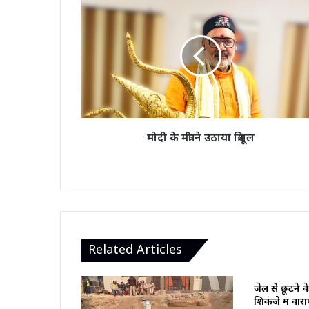
मोदी
के
मंत्री
ने
उठाया
त्रिशूल
मोदी के मंत्री ने उठाया त्रिशूल
Related Articles
जेल से छूटने 
शिकंजे में वा