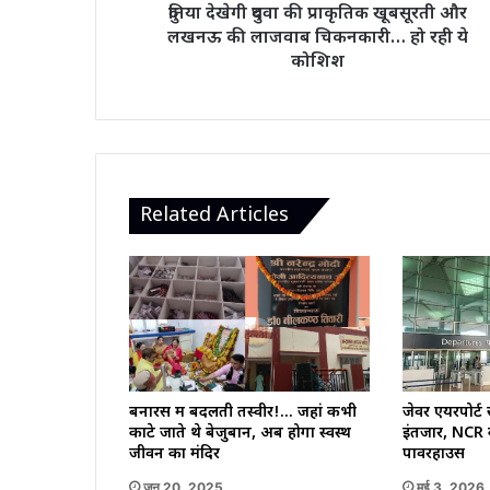
लाजवाब
दुनिया देखेगी दुधवा की प्राकृतिक खूबसूरती और
चिकनकारी…
लखनऊ की लाजवाब चिकनकारी… हो रही ये
हो
कोशिश
रही
ये
कोशिश
Related Articles
जेवर एयरपोर्
बनारस में बदलती तस्वीर!… जहां कभी
इंतजार, NCR
काटे जाते थे बेजुबान, अब होगा स्वस्थ
पावरहाउस
जीवन का मंदिर
मई 3, 2026
जून 20, 2025