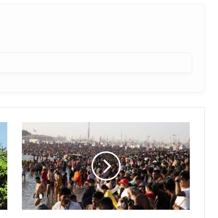
महाकुंभ
में
आस्था
का
सैलाब,
रोज़
1.44
करोड़
श्रद्धालुओं