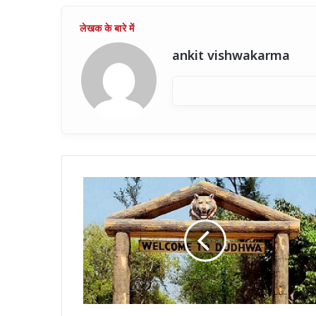
ankit vishwakarma
दुनिया
देखेगी
दुधवा
की
प्राकृतिक
खूबसूरती
और
लखनऊ
की