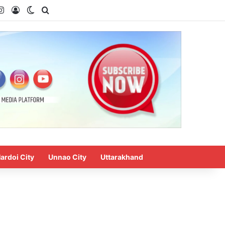
uTube
Instagram
Log In
Switch skin
Search for
ardoi City
Unnao City
Uttarakhand