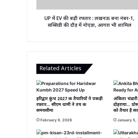
लखनऊ
बना
नंबर-1,
UP में EV की बढ़ी रफ्तार : लखनऊ बना नंबर-1,
सब्सिडी
सब्सिडी की दौड़ में नोएडा, आगरा भी शामिल
की
दौड़
में
नोएडा,
आगरा
भी
शामिल
Related Articles
हरिद्वार कुंभ 2027 की तैयारियों ने पकड़ी
अंकिता भंडारी
रफ्तार… सीएम धामी ने तय की
दोहराया… ठोस 
समयसीमा
को तैयार है स
February 9, 2026
January 5,