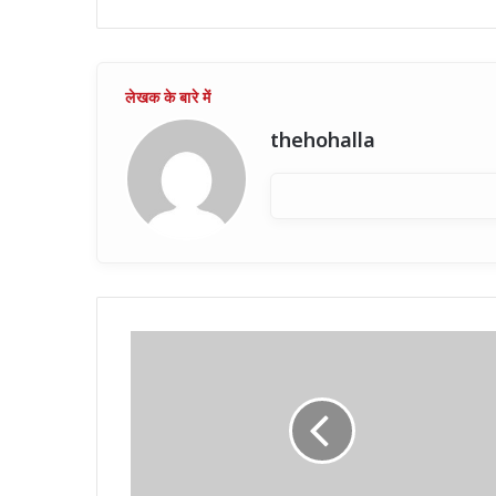
thehohalla
UP
में
EV
की
बढ़ी
रफ्तार
: