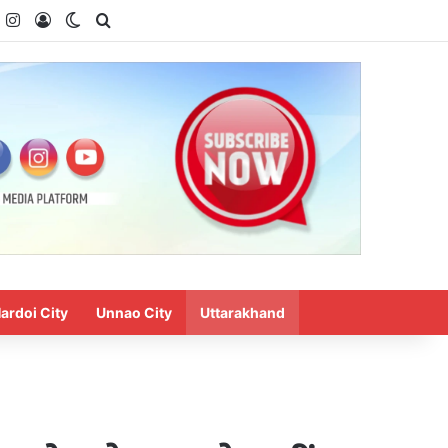
k
ouTube
Instagram
Log In
Switch skin
Search for
ardoi City
Unnao City
Uttarakhand