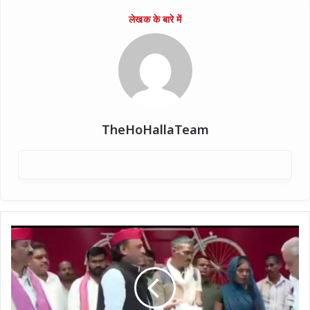
TheHoHallaTeam
अखिलेश
यादव
ने
सरकार
की
मंशा