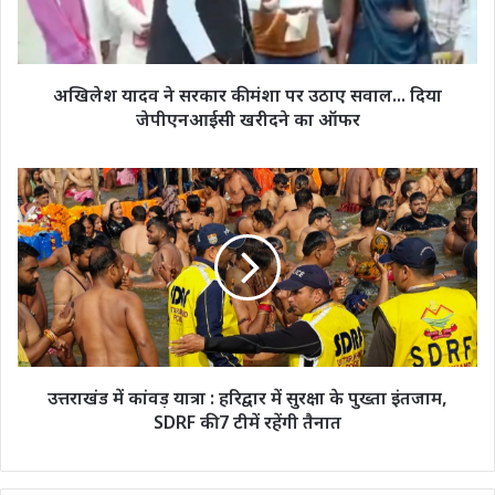
पर
उठाए
सवाल...
दिया
अखिलेश यादव ने सरकार की मंशा पर उठाए सवाल... दिया
जेपीएनआईसी
जेपीएनआईसी खरीदने का ऑफर
खरीदने
का
ऑफर
उत्तराखंड
में
कांवड़
यात्रा
:
हरिद्वार
में
सुरक्षा
के
पुख्ता
उत्तराखंड में कांवड़ यात्रा : हरिद्वार में सुरक्षा के पुख्ता इंतजाम,
इंतजाम,
SDRF की 7 टीमें रहेंगी तैनात
SDRF
की
7