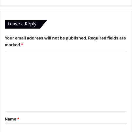
Leave a Reply
Your email address will not be published.
Required fields are
marked
*
C
o
m
m
e
n
t
*
Name
*