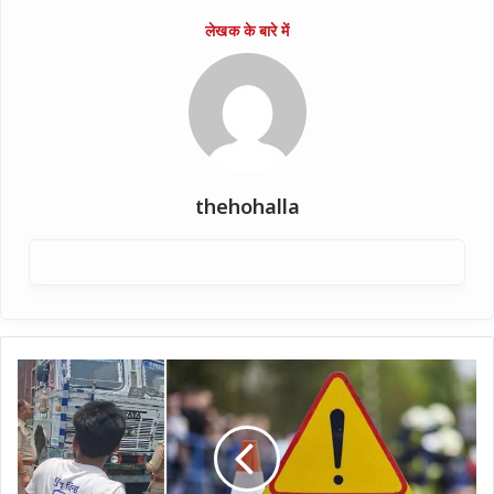
thehohalla
सड़क
हादसे
में
चार
की
मौत,