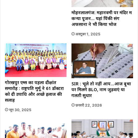
मोहनलालगंज: महानवमी पर मंदिर में
कन्या पूजन… यहां पिंकी संग
अफसाना ने भी किया भोज
अक्टूबर 1, 2025
गोरखपुर एम्स का पहला दीक्षांत
SIR : भूले तो नहीं आप…आज बूथों
समारोह : राष्ट्रपति मुर्मू ने 61 डॉक्टरों
पर मिलेंगे BLO, नाम जुड़वाएं या
को दी उपाधि और अच्छे इलाज की
गलती सुधारें
सलाह
फ़रवरी 22, 2026
जून 30, 2025