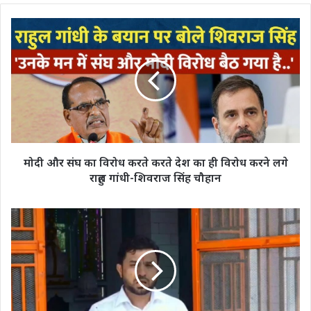
मोदी
और
संघ
का
विरोध
करते
करते
देश
का
ही
मोदी और संघ का विरोध करते करते देश का ही विरोध करने लगे
विरोध
राहुल गांधी-शिवराज सिंह चौहान
करने
लगे
राहुल
हरियाणा
गांधी-
विधानसभा
शिवराज
चुनाव:
सिंह
सात
चौहान
नेताओं
ने
भाजपा