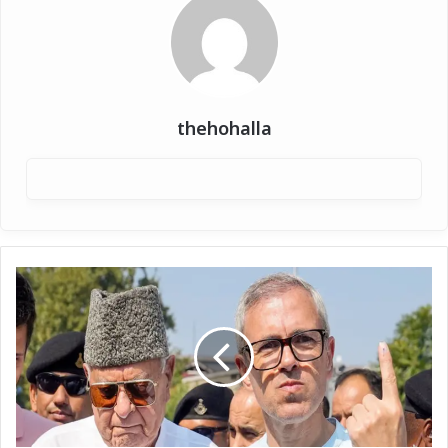
thehohalla
Jammu
Kashmir
CM:
फारूक
अब्दुल्ला
का
बड़ा
ऐलान,
उमर