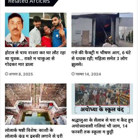
Related Articles
खुश
बीजेपी
ने
मंगाई
100
किलो
जलेबी
गत्ते की फैक्ट्री में भीषण आग, 6 घंटे
होटल से चाय नाश्ता कर घर लौट रहा
से धधक रही; महिला समेत 3 लोग
था युवक… रास्ते में चाकुओं से
झुलसे।
गोदकर मार डाला
नवम्बर 14, 2024
अगस्त 8, 2025
श्रद्धालुओं के सैलाब से घरों में कैद हुए
अयोध्यावासी गलियां भी जाम, 14
लोलार्क षष्ठी विशेष: काशी के
फरवरी तक स्कूलों में छुट्टी
लोलार्क कुंड में डुबकी लगाने से पूरी