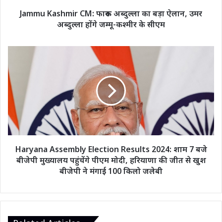
अब्दुल्ला
Jammu Kashmir CM: फारूक अब्दुल्ला का बड़ा ऐलान, उमर
होंगे
अब्दुल्ला होंगे जम्मू-कश्मीर के सीएम
जम्मू-
कश्मीर
के
Haryana
सीएम
Assembly
Election
Results
2024:
शाम
7
बजे
बीजेपी
मुख्यालय
Haryana Assembly Election Results 2024: शाम 7 बजे
पहुंचेंगे
बीजेपी मुख्यालय पहुंचेंगे पीएम मोदी, हरियाणा की जीत से खुश
पीएम
बीजेपी ने मंगाई 100 किलो जलेबी
मोदी,
हरियाणा
की
जीत
से