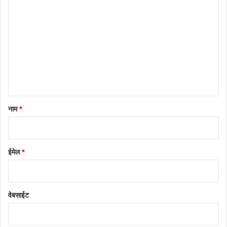
प्प
णी
*
नाम
*
ईमेल
*
वेबसाईट